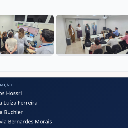
NAÇÃO
los Hossri
a Luíza Ferreira
ca Buchler
ávia Bernardes Morais