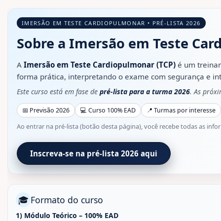
IMERSÃO EM TESTE CARDIOPULMONAR • PRÉ-LISTA 2026
Sobre a Imersão em Teste Car
A
Imersão em Teste Cardiopulmonar (TCP)
é um treina
forma prática, interpretando o exame com segurança e int
Este curso está em fase de
pré-lista para a turma 2026
. As próx
📅 Previsão 2026
💻 Curso 100% EAD
📍 Turmas por interesse
Ao entrar na pré-lista (botão desta página), você recebe todas as info
Inscreva-se na pré-lista 2026 aqui
🎓
Formato do curso
1) Módulo Teórico – 100% EAD