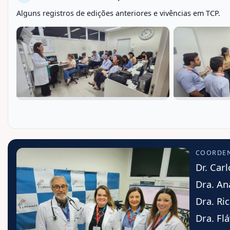
Alguns registros de edições anteriores e vivências em TCP.
COORDE
Dr. Car
Dra. An
Dra. Ri
Dra. Fl