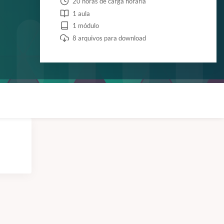
20 horas de carga horária
1 aula
1 módulo
8 arquivos para download