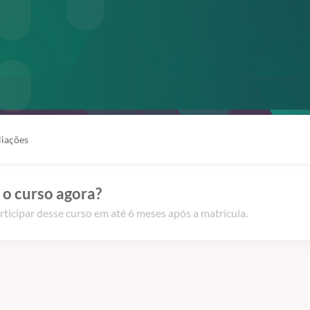
liações
 o curso agora?
rticipar desse curso em até 6 meses após a matrícula.