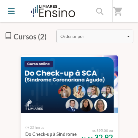
Início
/
Categorias
/
Cardiologia
shopping_cart
Cursos (2)
Ordenar por
25 horas
395,00 ou
R$
Do Check-up à Síndrome
32,92