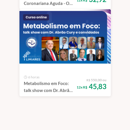
12x R$
Coronariana Aguda - O
Guia Definitivo para
diagnóstico da Doença
Coronária
6 horas
550,00 ou
R$
Metabolismo em Foco:
45,83
12x R$
talk show com Dr. Abrão
Cury e convidados