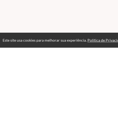
Este site usa cookies para melhorar sua experiência.
Política de Privac
Atendimento
+551151966533
Fale Conosco
CNPJ: 50.905.478/0001-39