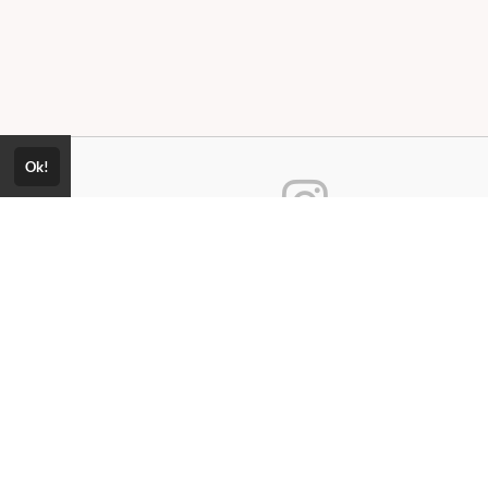
Ok!
Consultar Certificado
Consulte aqui a autenticidade do
ica de Privacidade
certificado.