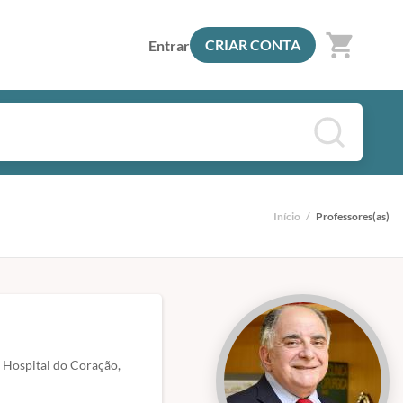
shopping_cart
CRIAR CONTA
Entrar
Início
/
Professores(as)
o Hospital do Coração,