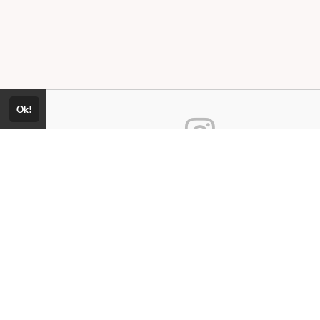
Ok!
Consultar Certificado
Consulte aqui a autenticidade do
ica de Privacidade
certificado.