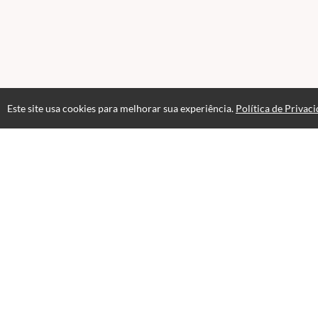
Este site usa cookies para melhorar sua experiência.
Política de Privac
Atendimento
+551151966533
Fale Conosco
CNPJ: 50.905.478/0001-39