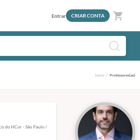
shopping_cart
CRIAR CONTA
Entrar
Início
/
Professores(as)
ico do HCor - São Paulo /