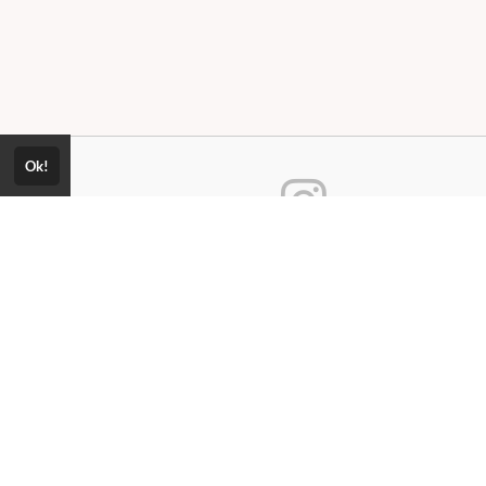
Ok!
Consultar Certificado
Consulte aqui a autenticidade do
ica de Privacidade
certificado.