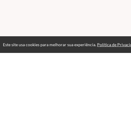
Este site usa cookies para melhorar sua experiência.
Política de Privac
Atendimento
+551151966533
Fale Conosco
CNPJ: 50.905.478/0001-39