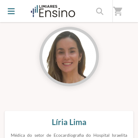
Início
/
Professores(as)
shopping_cart
Líria Lima
Médica do setor de Ecocardiografia do Hospital Israelita