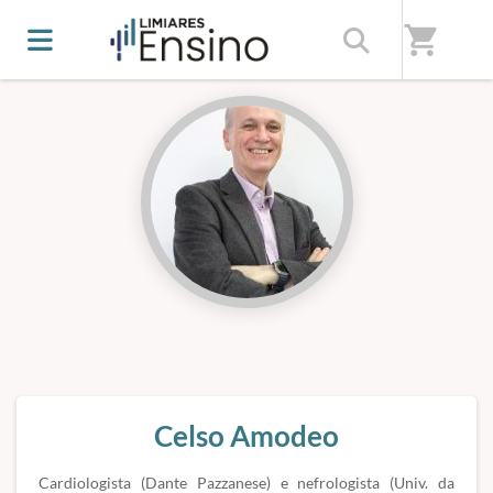
Início
/
Professores(as)
shopping_cart
Celso Amodeo
Cardiologista (Dante Pazzanese) e nefrologista (Univ. da